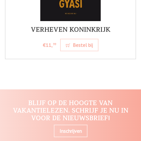
VERHEVEN KONINKRIJK
€11,
Bestel bij
99
BLIJF OP DE HOOGTE VAN
VAKANTIELEZEN. SCHRIJF JE NU IN
VOOR DE NIEUWSBRIEF!
Inschrijven