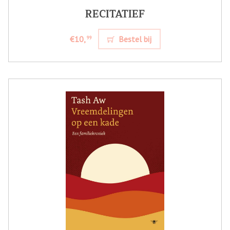
RECITATIEF
€10,
Bestel bij
99