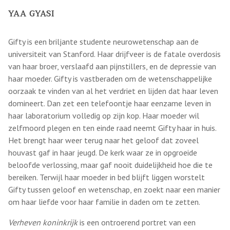
YAA GYASI
Gifty is een briljante studente neurowetenschap aan de
universiteit van Stanford. Haar drijfveer is de fatale overdosis
van haar broer, verslaafd aan pijnstillers, en de depressie van
haar moeder. Gifty is vastberaden om de wetenschappelijke
oorzaak te vinden van al het verdriet en lijden dat haar leven
domineert. Dan zet een telefoontje haar eenzame leven in
haar laboratorium volledig op zijn kop. Haar moeder wil
zelfmoord plegen en ten einde raad neemt Gifty haar in huis.
Het brengt haar weer terug naar het geloof dat zoveel
houvast gaf in haar jeugd. De kerk waar ze in opgroeide
beloofde verlossing, maar gaf nooit duidelijkheid hoe die te
bereiken. Terwijl haar moeder in bed blijft liggen worstelt
Gifty tussen geloof en wetenschap, en zoekt naar een manier
om haar liefde voor haar familie in daden om te zetten.
Verheven koninkrijk
is een ontroerend portret van een