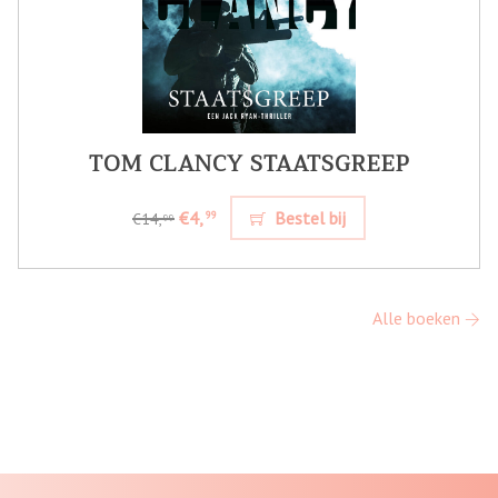
TOM CLANCY STAATSGREEP
€4,
Bestel bij
99
€14,
99
Alle boeken