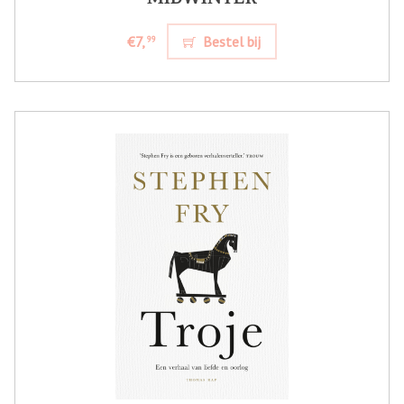
€7,
Bestel bij
99