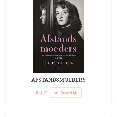
AFSTANDSMOEDERS
€11,
Bestel bij
99