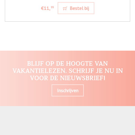
€11,
Bestel bij
99
BLIJF OP DE HOOGTE VAN
VAKANTIELEZEN. SCHRIJF JE NU IN
VOOR DE NIEUWSBRIEF!
Inschrijven