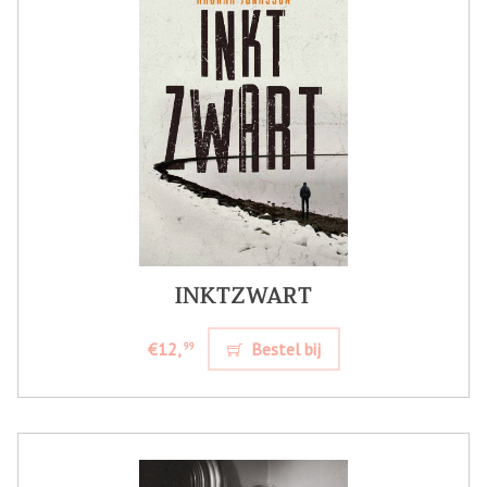
INKTZWART
€12,
Bestel bij
99