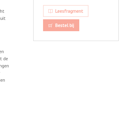
cht
Leesfragment
uit
Bestel bij
en
t de
angen
r
den