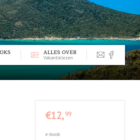
OOKS
ALLES OVER
Vakantielezen
€12,
99
e-book
-