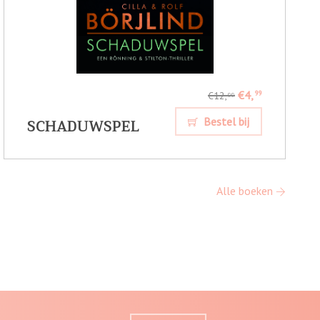
€4,
99
€12,
99
SCHADUWSPEL
Bestel bij
Alle boeken