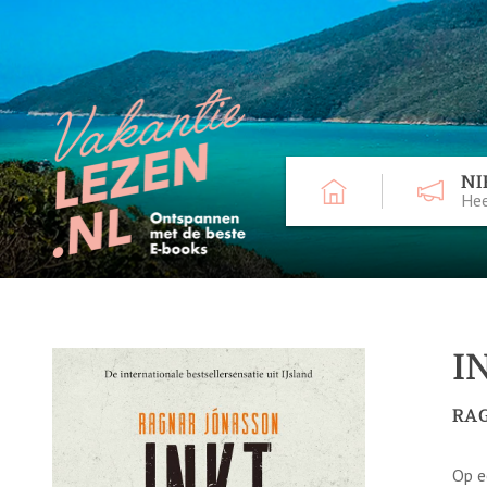
NI
Hee
I
RA
Op e