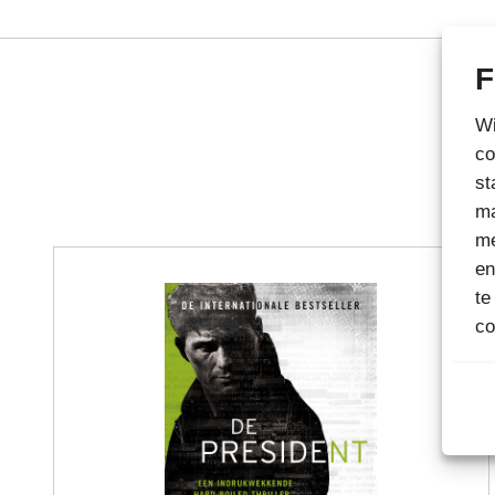
F
Wi
co
st
ma
me
en
te
co