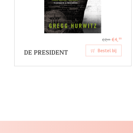
€4,
99
€7,
99
DE PRESIDENT
Bestel bij