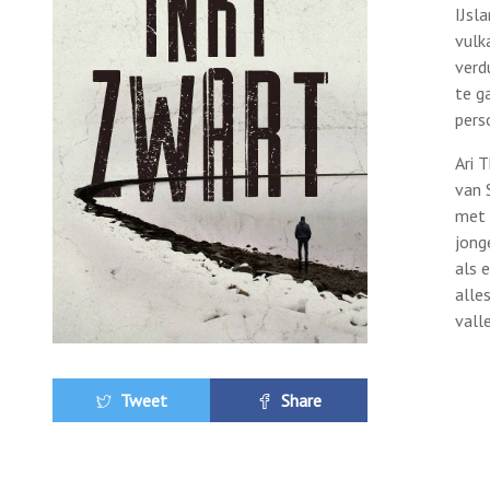
IJsl
vulk
verd
te g
pers
Ari 
van 
met 
jong
als 
alle
vall
Tweet
Share