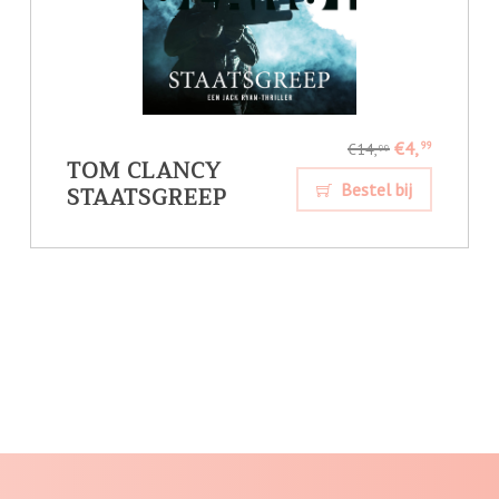
€4,
99
€14,
99
TOM CLANCY
STAATSGREEP
Bestel bij