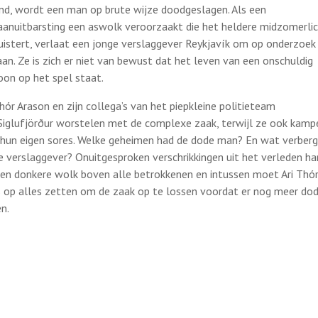
and, wordt een man op brute wijze doodgeslagen. Als een
aanuitbarsting een aswolk veroorzaakt die het heldere midzomerli
uistert, verlaat een jonge verslaggever Reykjavík om op onderzoek 
aan. Ze is zich er niet van bewust dat het leven van een onschuldig
oon op het spel staat.
Thór Arason en zijn collega’s van het piepkleine politieteam
Siglufjörður worstelen met de complexe zaak, terwijl ze ook kamp
hun eigen sores. Welke geheimen had de dode man? En wat verberg
e verslaggever? Onuitgesproken verschrikkingen uit het verleden h
een donkere wolk boven alle betrokkenen en intussen moet Ari Thó
s op alles zetten om de zaak op te lossen voordat er nog meer do
en.