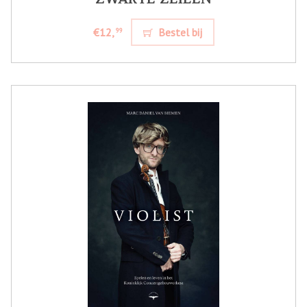
€12,
Bestel bij
99