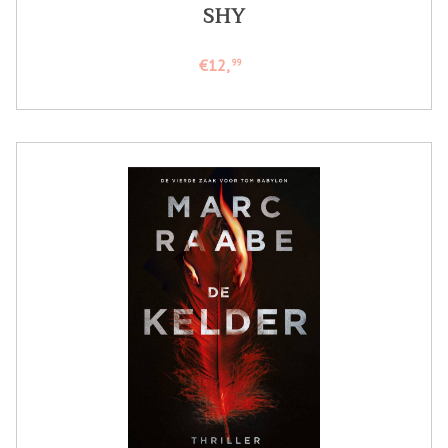
SHY
€12,
99