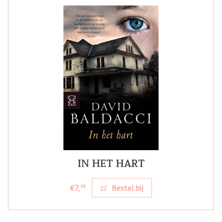
IN HET HART
€7,
Bestel bij
99