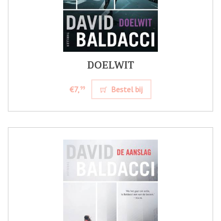
DOELWIT
€7,
Bestel bij
99