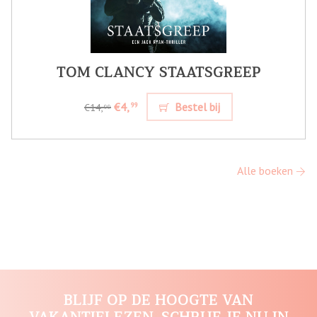
TOM CLANCY STAATSGREEP
€4,
Bestel bij
99
€14,
99
Alle boeken
BLIJF OP DE HOOGTE VAN