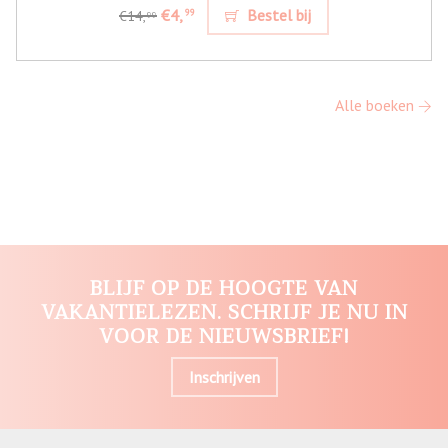
€4,
Bestel bij
99
€14,
99
Alle boeken
BLIJF OP DE HOOGTE VAN
VAKANTIELEZEN. SCHRIJF JE NU IN
VOOR DE NIEUWSBRIEF!
Inschrijven