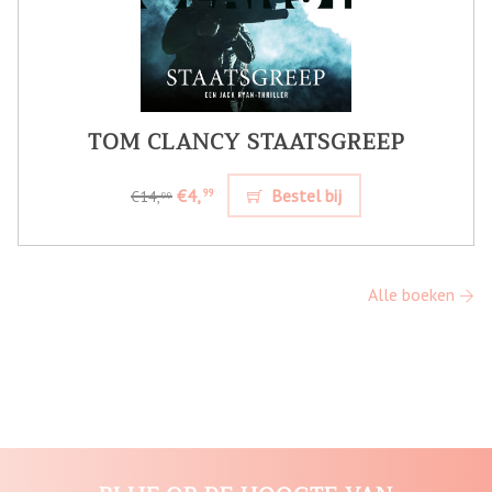
TOM CLANCY STAATSGREEP
€4,
Bestel bij
99
€14,
99
Alle boeken