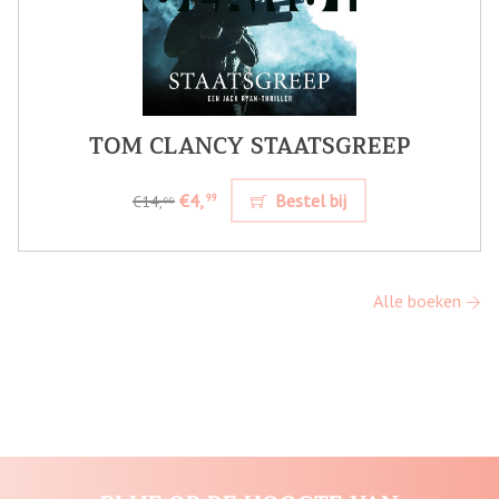
TOM CLANCY STAATSGREEP
€4,
Bestel bij
99
€14,
99
Alle boeken