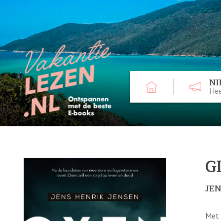
NI
Hee
G
JEN
Met 