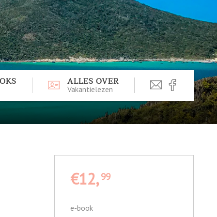
OOKS
ALLES OVER
Vakantielezen
€12,
99
e-book