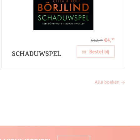
€4,
99
€12,
99
SCHADUWSPEL
Bestel bij
Alle boeken