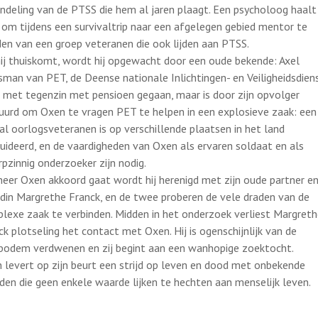
ndeling van de PTSS die hem al jaren plaagt. Een psycholoog haal
 om tijdens een survivaltrip naar een afgelegen gebied mentor te
en van een groep veteranen die ook lijden aan PTSS.
hij thuiskomt, wordt hij opgewacht door een oude bekende: Axel
man van PET, de Deense nationale Inlichtingen- en Veiligheidsdiens
is met tegenzin met pensioen gegaan, maar is door zijn opvolger
uurd om Oxen te vragen PET te helpen in een explosieve zaak: een
al oorlogsveteranen is op verschillende plaatsen in het land
quideerd, en de vaardigheden van Oxen als ervaren soldaat en als
rpzinnig onderzoeker zijn nodig.
eer Oxen akkoord gaat wordt hij herenigd met zijn oude partner e
ndin Margrethe Franck, en de twee proberen de vele draden van de
lexe zaak te verbinden. Midden in het onderzoek verliest Margret
ck plotseling het contact met Oxen. Hij is ogenschijnlijk van de
bodem verdwenen en zij begint aan een wanhopige zoektocht.
 levert op zijn beurt een strijd op leven en dood met onbekende
nden die geen enkele waarde lijken te hechten aan menselijk leven.