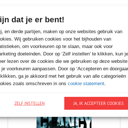
ijn dat je er bent!
MEER BOEKEN VAN
j, en derde partijen, maken op onze websites gebruik van
VAKANTIELEZEN
okies. Wij gebruiken cookies voor het bijhouden van
atistieken, om voorkeuren op te slaan, maar ook voor
rketing doeleinden. Door op ‘Zelf instellen’ te klikken, kun j
er lezen over de cookies die we gebruiken op deze website
 je voorkeuren aanpassen. Door op ‘Accepteren en doorgaa
 klikken, ga je akkoord met het gebruik van alle categorieën
okies zoals omschreven in ons
cookie statement
.
ZELF INSTELLEN
JA, IK ACCEPTEER COOKIES