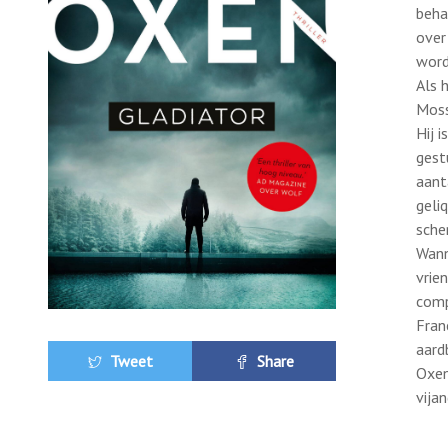
beha
over
word
Als 
Moss
Hij 
gest
aant
geli
sche
Wann
vrie
comp
Fran
aard
Tweet
Share
Oxen
vija