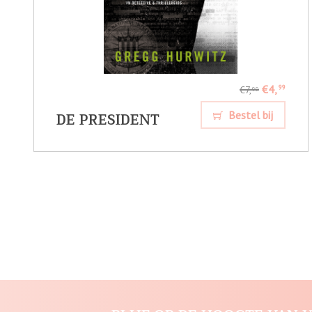
€4,
99
€7,
99
DE PRESIDENT
Bestel bij