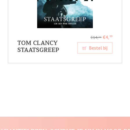
€4,
99
€14,
99
TOM CLANCY
STAATSGREEP
Bestel bij