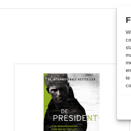
F
Wi
co
st
ma
me
en
te
co