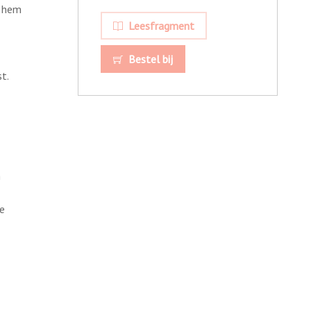
t hem
Leesfragment
Bestel bij
t.
n
he