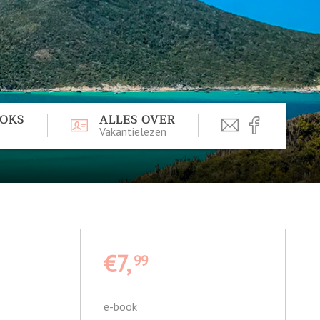
OOKS
ALLES OVER
Vakantielezen
€7,
99
e-book