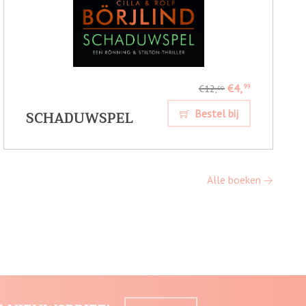
€4,
99
€12,
99
SCHADUWSPEL
Bestel bij
Alle boeken