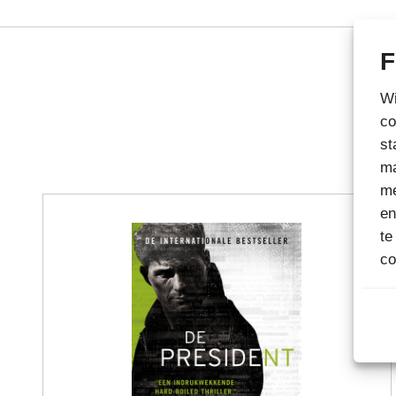
F
Wi
co
st
ma
me
en
te
co