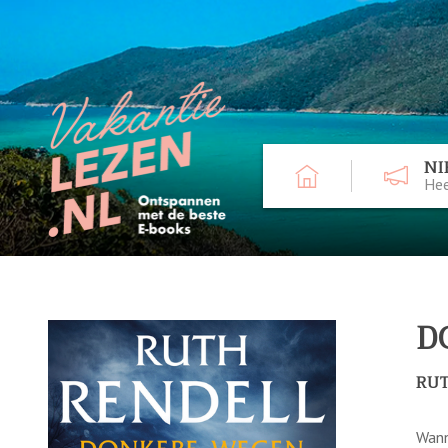
NI
Hee
D
RU
Wann