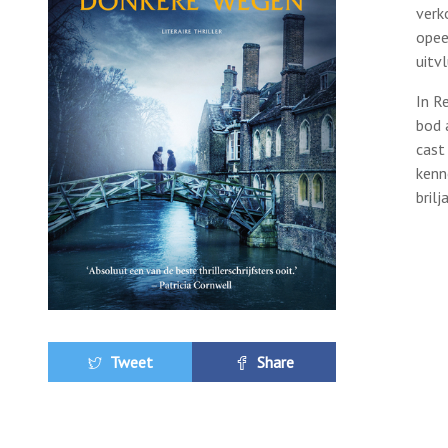
verk
opee
uitv
In R
bod 
cast
kenn
bril
Tweet
Share