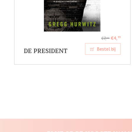
€4,
99
€7,
99
DE PRESIDENT
Bestel bij