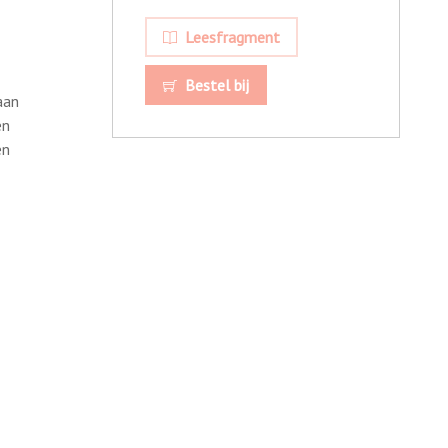
Leesfragment
Bestel bij
aan
en
en