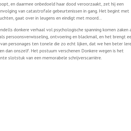
oopt, en daarmee onbedoeld haar dood veroorzaakt, zet hij een
nvolging van catastrofale gebeurtenissen in gang. Het begint met
luchten, gaat over in leugens en eindigt met moord…
endells donkere verhaal vol psychologische spanning komen zaken 
als persoonsverwisseling, ontvoering en blackmail, en het brengt e
 van personages ten tonele die zo echt lijken, dat we hen beter ler
en dan onszelf. Het postuum verschenen Donkere wegen is het
jante slotstuk van een memorabele schrijverscarrière.