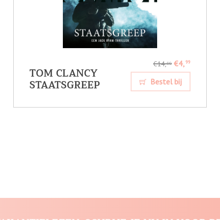
€4,
99
€14,
99
TOM CLANCY
STAATSGREEP
Bestel bij