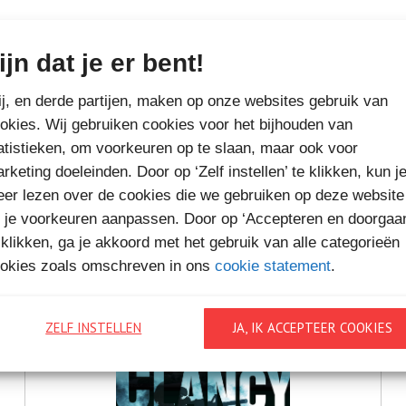
ijn dat je er bent!
MEER BOEKEN VAN
j, en derde partijen, maken op onze websites gebruik van
VAKANTIELEZEN
okies. Wij gebruiken cookies voor het bijhouden van
atistieken, om voorkeuren op te slaan, maar ook voor
rketing doeleinden. Door op ‘Zelf instellen’ te klikken, kun j
er lezen over de cookies die we gebruiken op deze website
 je voorkeuren aanpassen. Door op ‘Accepteren en doorgaa
 klikken, ga je akkoord met het gebruik van alle categorieën
okies zoals omschreven in ons
cookie statement
.
ZELF INSTELLEN
JA, IK ACCEPTEER COOKIES