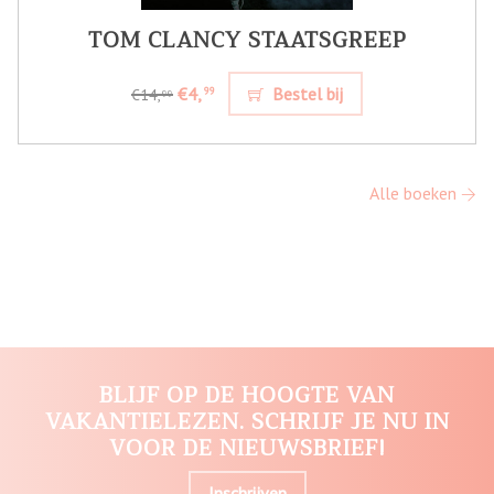
TOM CLANCY STAATSGREEP
€4,
Bestel bij
99
€14,
99
Alle boeken
BLIJF OP DE HOOGTE VAN
VAKANTIELEZEN. SCHRIJF JE NU IN
VOOR DE NIEUWSBRIEF!
Inschrijven