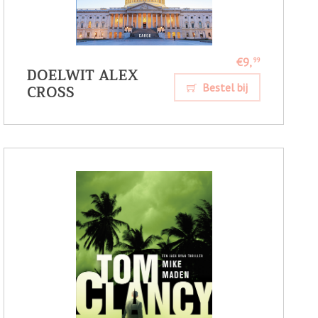
€9,
99
DOELWIT ALEX
CROSS
Bestel bij