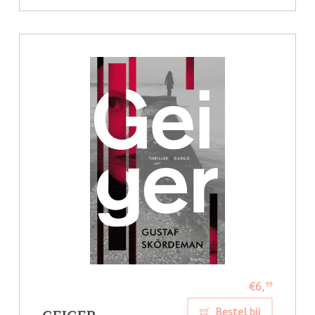
€6,
99
Bestel bij