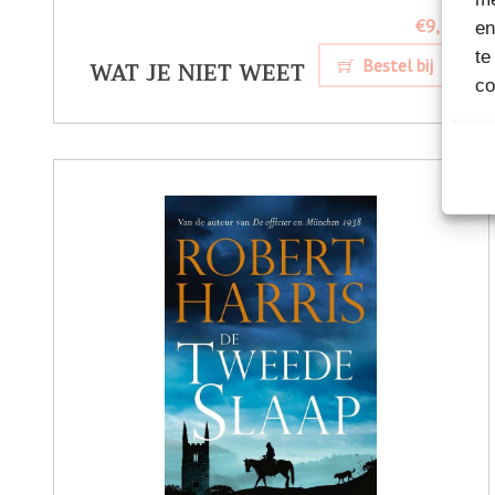
€9,
49
en
te
WAT JE NIET WEET
Bestel bij
co