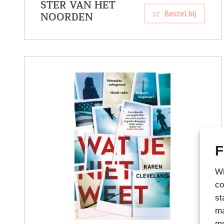
STER VAN HET
NOORDEN
Bestel bij
F
Wi
co
st
ma
me