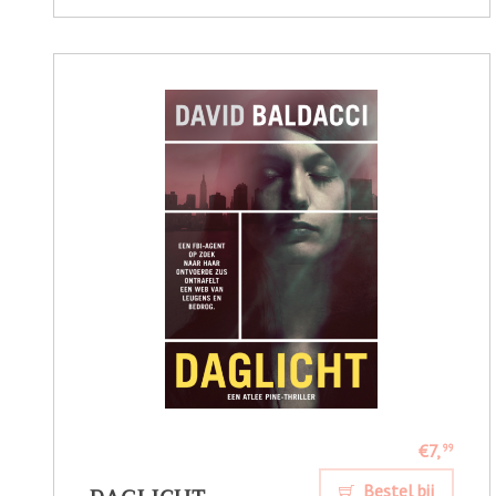
€7,
99
Bestel bij