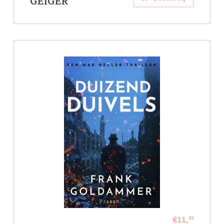
GEIGER
€11,
99