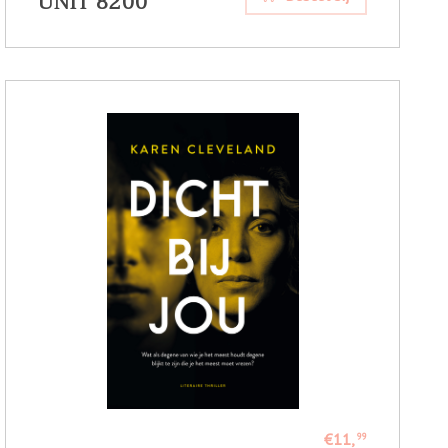
UNIT 8200
€11,
99