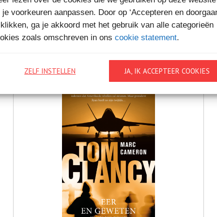
€9,
99
 je voorkeuren aanpassen. Door op ‘Accepteren en doorgaa
 klikken, ga je akkoord met het gebruik van alle categorieën
ARCHANGEL
Bestel bij
okies zoals omschreven in ons
cookie statement
.
ZELF INSTELLEN
JA, IK ACCEPTEER COOKIES