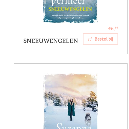
€6,
99
SNEEUWENGELEN
Bestel bij