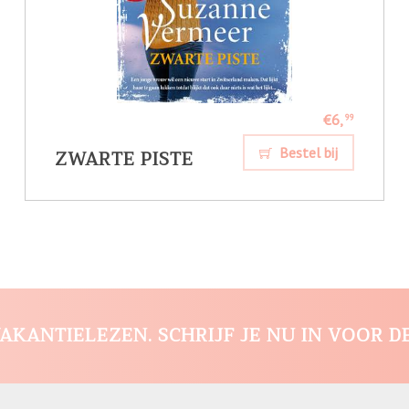
€6,
99
ZWARTE PISTE
Bestel bij
AKANTIELEZEN. SCHRIJF JE NU IN VOOR D