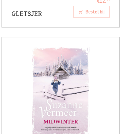
€12,
99
GLETSJER
Bestel bij