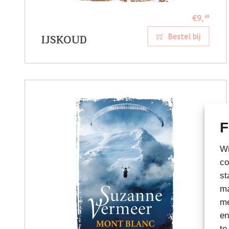
€9,
49
IJSKOUD
Bestel bij
F
Wi
co
st
ma
me
en
te