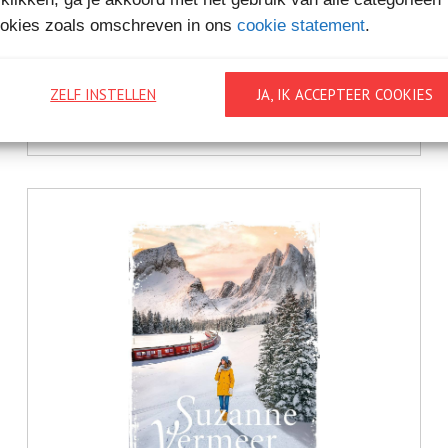
okies zoals omschreven in ons
cookie statement
.
€9,
99
ZELF INSTELLEN
JA, IK ACCEPTEER COOKIES
NACHTVORST
Bestel bij