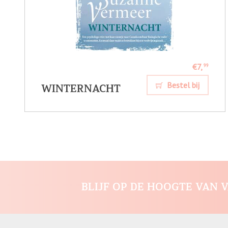
€7,
99
WINTERNACHT
Bestel bij
BLIJF OP DE HOOGTE VAN V