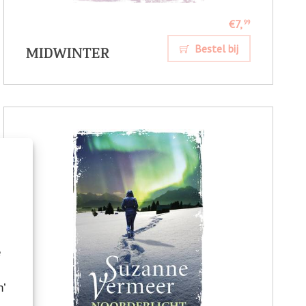
€7,
99
MIDWINTER
Bestel bij
e
n’