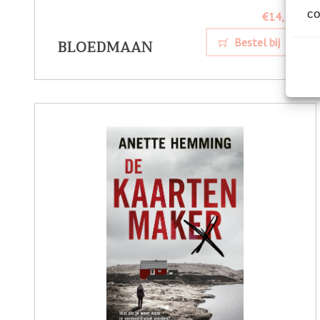
co
€14,
99
BLOEDMAAN
Bestel bij