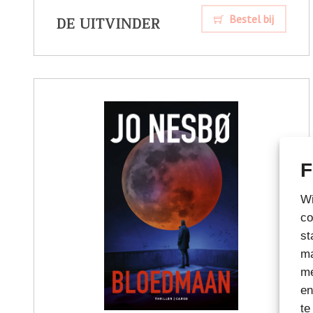
DE UITVINDER
Bestel bij
F
Wi
co
st
ma
me
en
te