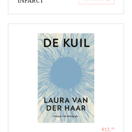
INFARCT
€13,
99