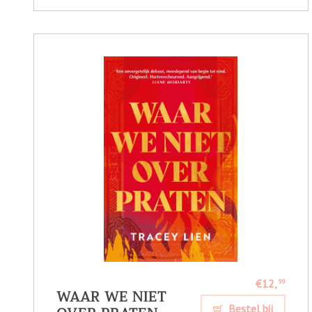
€12,
99
WAAR WE NIET
Bestel bij