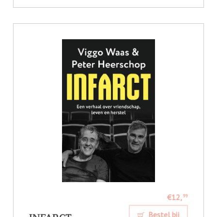
€12,
99
Bestel bij