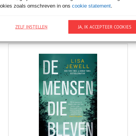
okies zoals omschreven in ons
cookie statement
.
€12,
99
STRANDFEEST
Bestel bij
ZELF INSTELLEN
JA, IK ACCEPTEER COOKIES