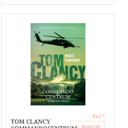
€12,
99
TOM CLANCY
Bestel bij