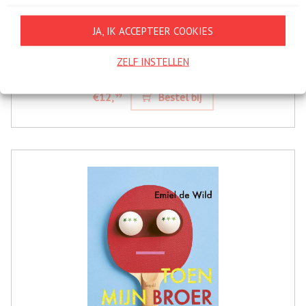
JA, IK ACCEPTEER COOKIES
LAAT JE TRANEN VLOEIEN TOT
EEN VIJVER
ZELF INSTELLEN
€12,
Bestel bij
99