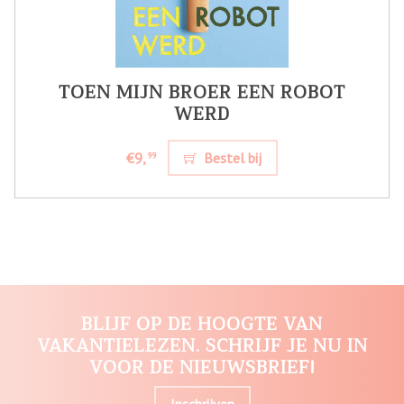
TOEN MIJN BROER EEN ROBOT
WERD
€9,
Bestel bij
99
BLIJF OP DE HOOGTE VAN
VAKANTIELEZEN. SCHRIJF JE NU IN
VOOR DE NIEUWSBRIEF!