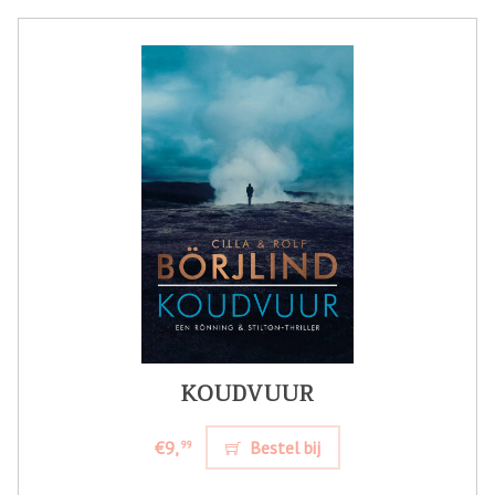
KOUDVUUR
€9,
Bestel bij
99