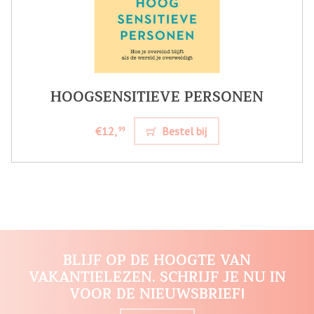
HOOGSENSITIEVE PERSONEN
€12,
Bestel bij
99
BLIJF OP DE HOOGTE VAN
VAKANTIELEZEN. SCHRIJF JE NU IN
VOOR DE NIEUWSBRIEF!