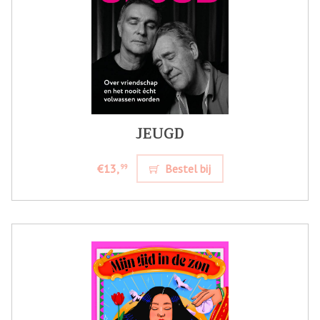
JEUGD
€13,
Bestel bij
99