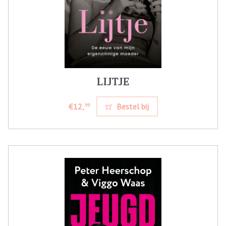
LIJTJE
€12,
Bestel bij
99