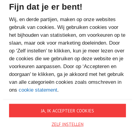
€9,
Bestel bij
99
Fijn dat je er bent!
Wij, en derde partijen, maken op onze websites
gebruik van cookies. Wij gebruiken cookies voor
het bijhouden van statistieken, om voorkeuren op te
slaan, maar ook voor marketing doeleinden. Door
op ‘Zelf instellen’ te klikken, kun je meer lezen over
de cookies die we gebruiken op deze website en je
voorkeuren aanpassen. Door op ‘Accepteren en
doorgaan’ te klikken, ga je akkoord met het gebruik
van alle categorieën cookies zoals omschreven in
ons
cookie statement
.
JA, IK ACCEPTEER COOKIES
ZELF INSTELLEN
KNIELEN OP EEN BED VIOLEN