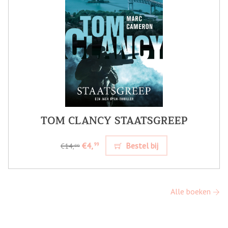
TOM CLANCY STAATSGREEP
€4,
Bestel bij
99
€14,
99
Alle boeken