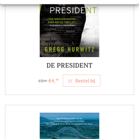
DE PRESIDENT
€4,
Bestel bij
99
€7,
99