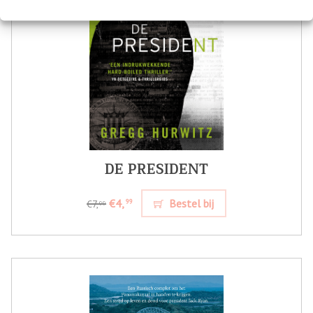
DE PRESIDENT
€4,
Bestel bij
99
€7,
99