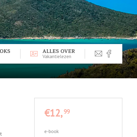
OOKS
ALLES OVER
Vakantielezen
€12,
99
e-book
nt