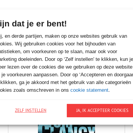
ijn dat je er bent!
MEER BOEKEN VAN
j, en derde partijen, maken op onze websites gebruik van
okies. Wij gebruiken cookies voor het bijhouden van
VAKANTIELEZEN
atistieken, om voorkeuren op te slaan, maar ook voor
rketing doeleinden. Door op ‘Zelf instellen’ te klikken, kun j
er lezen over de cookies die we gebruiken op deze website
 je voorkeuren aanpassen. Door op ‘Accepteren en doorgaa
 klikken, ga je akkoord met het gebruik van alle categorieën
okies zoals omschreven in ons
cookie statement
.
ZELF INSTELLEN
JA, IK ACCEPTEER COOKIES