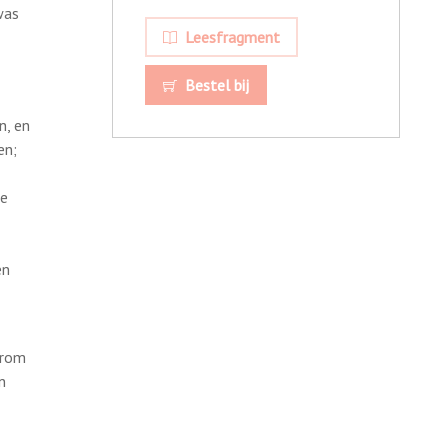
was
Leesfragment
Bestel bij
n, en
en;
de
en
arom
n