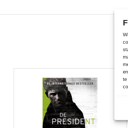
F
Wi
co
st
ma
me
en
te
co