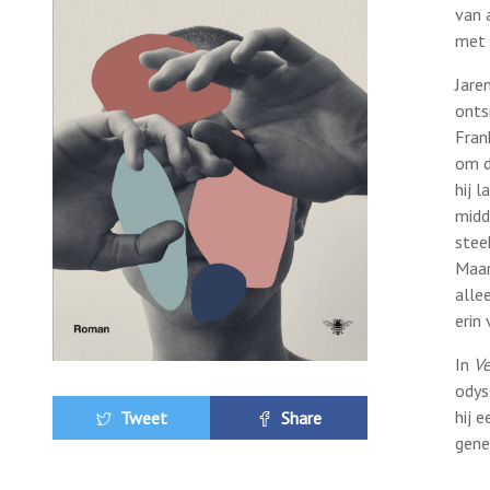
van 
met 
Jare
onts
Fran
om d
hij 
midd
stee
Maar
alle
erin
In
V
odys
hij 
Tweet
Share
gener