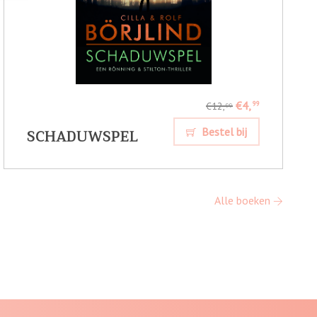
€4,
99
€12,
99
SCHADUWSPEL
Bestel bij
Alle boeken