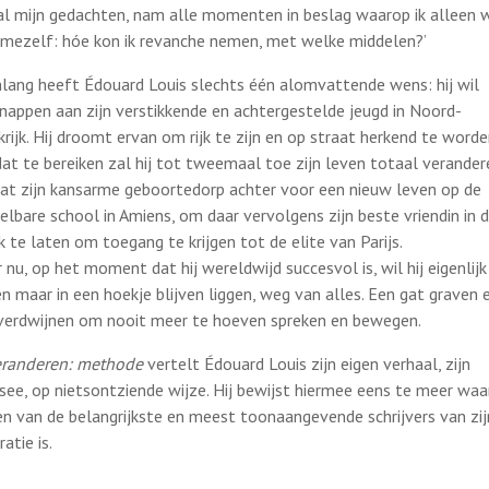
al mijn gedachten, nam alle momenten in beslag waarop ik alleen 
mezelf: hóe kon ik revanche nemen, met welke middelen?’
nlang heeft Édouard Louis slechts één alomvattende wens: hij wil
nappen aan zijn verstikkende en achtergestelde jeugd in Noord-
krijk. Hij droomt ervan om rijk te zijn en op straat herkend te worde
at te bereiken zal hij tot tweemaal toe zijn leven totaal verander
laat zijn kansarme geboortedorp achter voor een nieuw leven op de
elbare school in Amiens, om daar vervolgens zijn beste vriendin in 
k te laten om toegang te krijgen tot de elite van Parijs.
 nu, op het moment dat hij wereldwijd succesvol is, wil hij eigenlijk
en maar in een hoekje blijven liggen, weg van alles. Een gat graven 
 verdwijnen om nooit meer te hoeven spreken en bewegen.
eranderen: methode
vertelt Édouard Louis zijn eigen verhaal, zijn
see, op nietsontziende wijze. Hij bewijst hiermee eens te meer wa
een van de belangrijkste en meest toonaangevende schrijvers van zij
atie is.