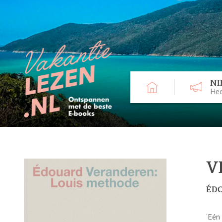
NI
Hee
V
ÉD
‘Eén