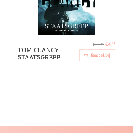
€4,
99
€14,
99
TOM CLANCY
STAATSGREEP
Bestel bij