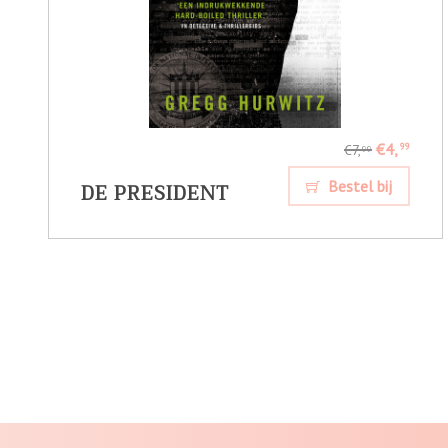
€4,
99
€7,
99
DE PRESIDENT
Bestel bij