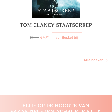
TOM CLANCY STAATSGREEP
€4,
Bestel bij
99
€14,
99
Alle boeken
BLIJF OP DE HOOGTE VAN
VAKANTIELEZEN. SCHRIJF JE NU IN