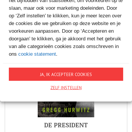
VAKANTIELEZEN
het bijhouden van statistieken, om voorkeuren op te
slaan, maar ook voor marketing doeleinden. Door
op ‘Zelf instellen’ te klikken, kun je meer lezen over
de cookies die we gebruiken op deze website en je
voorkeuren aanpassen. Door op ‘Accepteren en
doorgaan’ te klikken, ga je akkoord met het gebruik
van alle categorieën cookies zoals omschreven in
ons
cookie statement
.
JA, IK ACCEPTEER COOKIES
ZELF INSTELLEN
DE PRESIDENT