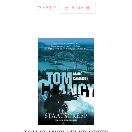
€4,
Bestel bij
99
€7,
99