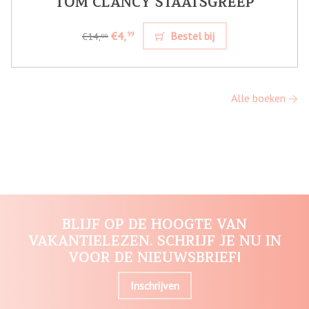
TOM CLANCY STAATSGREEP
€4,
Bestel bij
99
€14,
99
Alle boeken
BLIJF OP DE HOOGTE VAN
VAKANTIELEZEN. SCHRIJF JE NU IN
VOOR DE NIEUWSBRIEF!
Inschrijven