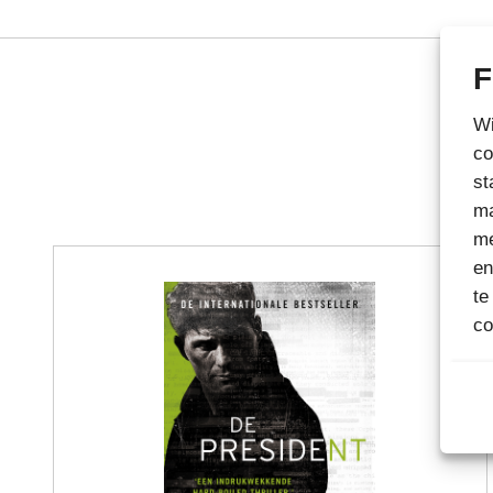
F
Wi
co
st
ma
me
en
te
co