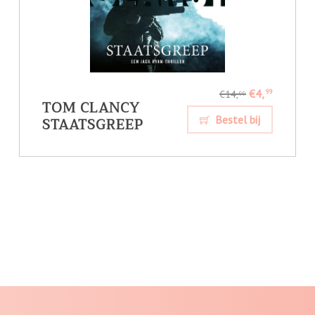
€4,
99
€14,
99
TOM CLANCY
STAATSGREEP
Bestel bij