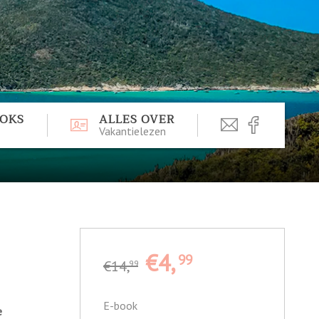
OOKS
ALLES OVER
Vakantielezen
€4,
99
€14,
99
E-book
e