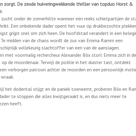
n zorgt. De zesde huiveringwekkende thriller van topduo Horst &
r.
 zucht onder de zomerhitte wanneer een reeks schietpartijen de st
hrikt. Een onbekende dader opent het vuur op drukbezochte plekken
ngst grijpt snel om zich heen. De hoofdstad verandert in een beleg
. Te midden van de chaos wordt de zus van Emma Ramm een
schijnlijk willekeurig slachtoffer van een van de aanslagen.
n met voormalig rechercheur Alexander Blix stort Emma zich in d
t op de moordenaar. Terwijl de politie in het duister tast, ontdekt
 een verborgen patroon achter de moorden en een persoonlijk moti
 wraak.
ijl het dodental stijgt en de paniek toeneemt, proberen Blix en R
dader te stoppen die alles kwijtgeraakt is, en dus niets meer te
iezen heeft.