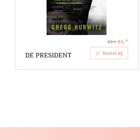
€4,
99
€7,
99
DE PRESIDENT
Bestel bij