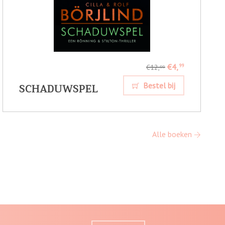
€4,
99
€12,
99
SCHADUWSPEL
Bestel bij
Alle boeken