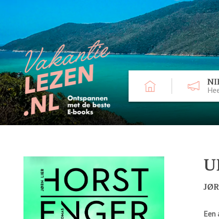
NI
Hee
U
JØR
Een 