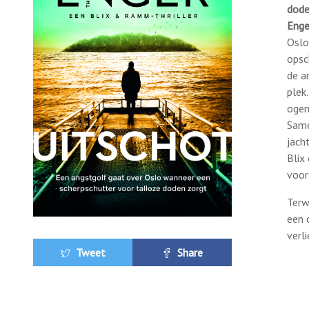
dode
Enge
Oslo
opsc
de a
plek
ogen
Same
jach
Blix
voor
Terw
een 
verl
Tweet
Share