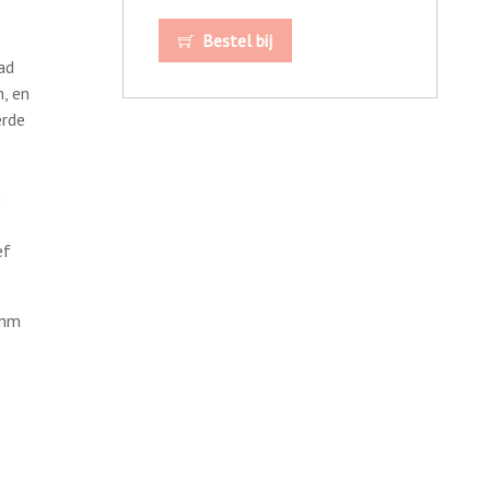
Bestel bij
ad
, en
erde
e
ef
amm