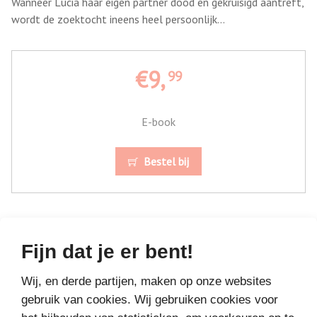
Wanneer Lucia haar eigen partner dood en gekruisigd aantreft,
wordt de zoektocht ineens heel persoonlijk…
€9,
99
E-book
Bestel bij
Fijn dat je er bent!
Wij, en derde partijen, maken op onze websites
MEER BOEKEN VAN
gebruik van cookies. Wij gebruiken cookies voor