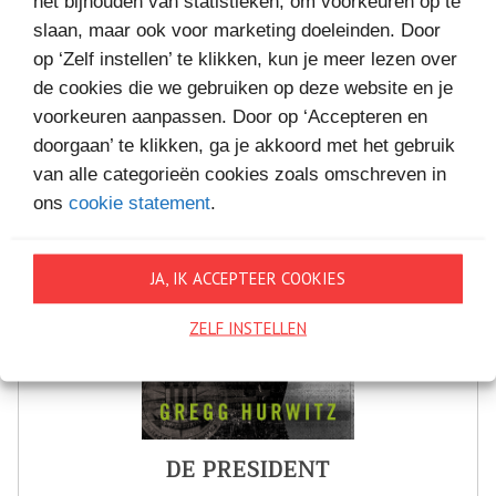
VAKANTIELEZEN
het bijhouden van statistieken, om voorkeuren op te
slaan, maar ook voor marketing doeleinden. Door
op ‘Zelf instellen’ te klikken, kun je meer lezen over
de cookies die we gebruiken op deze website en je
voorkeuren aanpassen. Door op ‘Accepteren en
doorgaan’ te klikken, ga je akkoord met het gebruik
van alle categorieën cookies zoals omschreven in
ons
cookie statement
.
JA, IK ACCEPTEER COOKIES
ZELF INSTELLEN
DE PRESIDENT