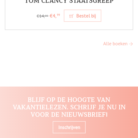
TOM CLANCY STAATSGREEP
€4,
Bestel bij
99
€14,
99
Alle boeken
BLIJF OP DE HOOGTE VAN
VAKANTIELEZEN. SCHRIJF JE NU IN
VOOR DE NIEUWSBRIEF!
Inschrijven