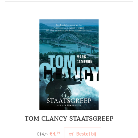
TOM CLANCY STAATSGREEP
€4,
Bestel bij
99
€14,
99