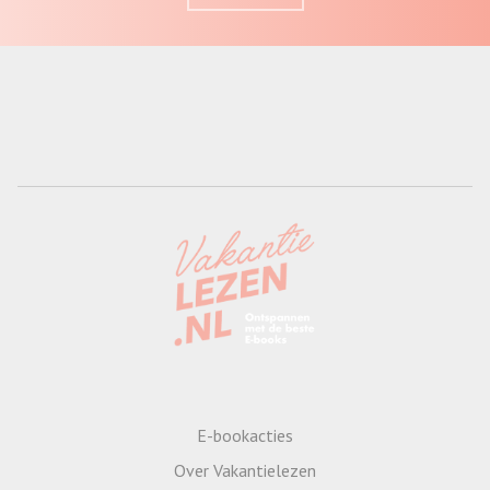
E-bookacties
Over Vakantielezen