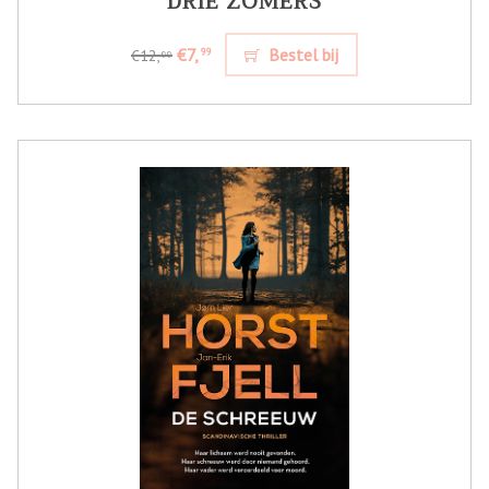
DRIE ZOMERS
€7,
Bestel bij
99
€12,
99