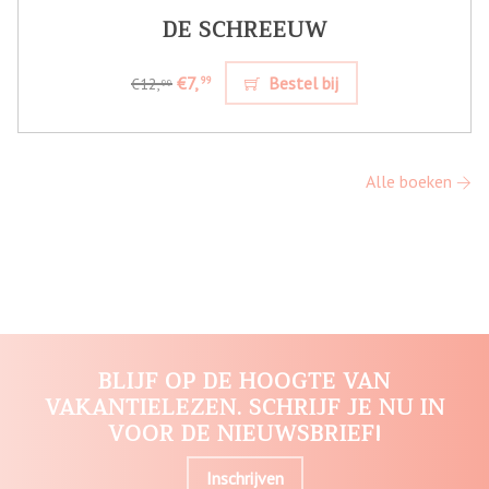
DE SCHREEUW
€7,
Bestel bij
99
€12,
99
Alle boeken
BLIJF OP DE HOOGTE VAN
VAKANTIELEZEN. SCHRIJF JE NU IN
VOOR DE NIEUWSBRIEF!
Inschrijven