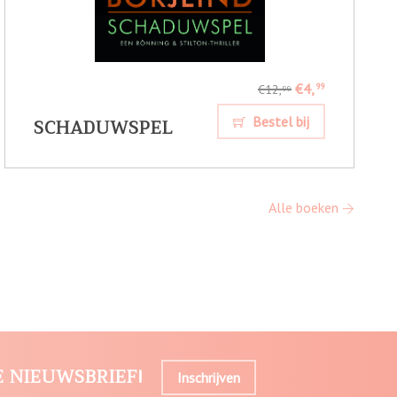
€4,
99
€12,
99
SCHADUWSPEL
Bestel bij
Alle boeken
E NIEUWSBRIEF!
Inschrijven