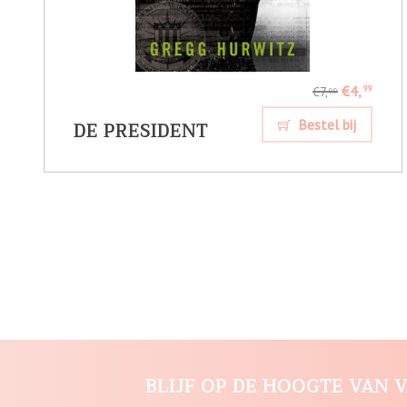
€4,
99
€7,
99
DE PRESIDENT
Bestel bij
BLIJF OP DE HOOGTE VAN V