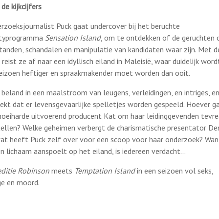
de kijkcijfers
rzoeksjournalist Puck gaat undercover bij het beruchte
ityprogramma
Sensation Island
, om te ontdekken of de geruchten 
tanden, schandalen en manipulatie van kandidaten waar zijn. Met d
reist ze af naar een idyllisch eiland in Maleisië, waar duidelijk word
seizoen heftiger en spraakmakender moet worden dan ooit.
 beland in een maalstroom van leugens, verleidingen, en intriges, e
ekt dat er levensgevaarlijke spelletjes worden gespeeld. Hoever g
noeiharde uitvoerend producent Kat om haar leidinggevenden tevr
tellen? Welke geheimen verbergt de charismatische presentator De
at heeft Puck zelf over voor een scoop voor haar onderzoek? Wan
en lichaam aanspoelt op het eiland, is iedereen verdacht…
ditie Robinson
meets
Temptation Island
in een seizoen vol seks,
ige en moord.