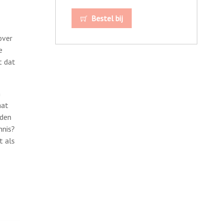
Bestel bij
over
e
t dat
n
aat
eden
nnis?
t als