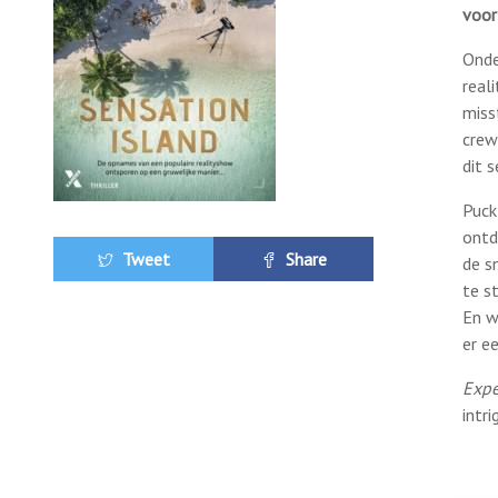
voor 
Onde
real
miss
crew 
dit 
Puck
ontd
Tweet
Share
de s
te s
En w
er e
Expe
intr