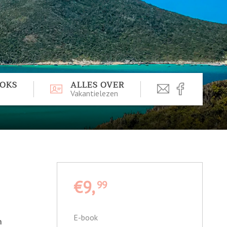
OOKS
ALLES OVER
Vakantielezen
€9,
99
E-book
n