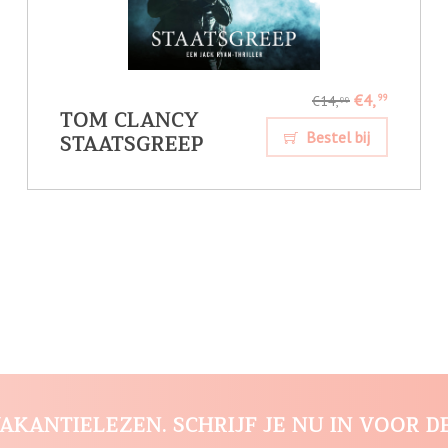
€4,
99
€14,
99
TOM CLANCY
STAATSGREEP
Bestel bij
AKANTIELEZEN. SCHRIJF JE NU IN VOOR D