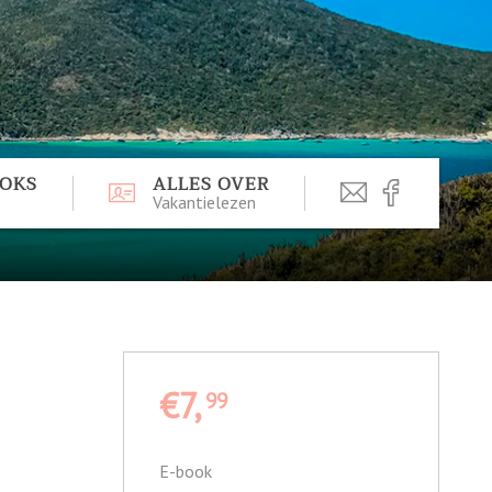
OOKS
ALLES OVER
Vakantielezen
€7,
99
E-book