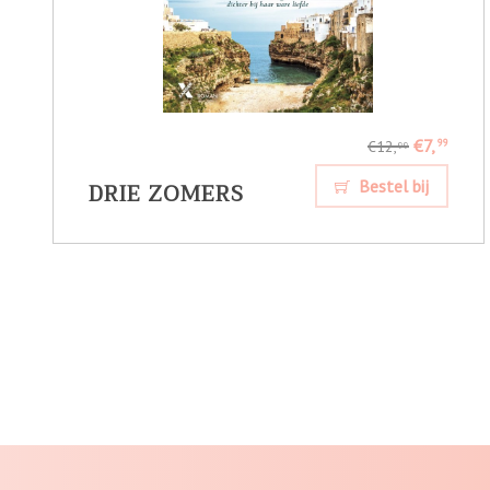
€7,
99
€12,
99
DRIE ZOMERS
Bestel bij