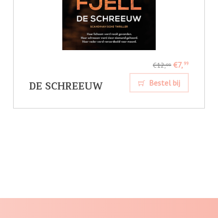
€7,
99
€12,
99
DE SCHREEUW
Bestel bij