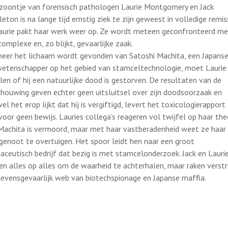
zoontje van forensisch pathologen Laurie Montgomery en Jack
eton is na lange tijd ernstig ziek te zijn geweest in volledige remiss
aurie pakt haar werk weer op. Ze wordt meteen geconfronteerd me
complexe en, zo blijkt, gevaarlijke zaak.
eer het lichaam wordt gevonden van Satoshi Machita, een Japans
etenschapper op het gebied van stamceltechnologie, moet Laurie
len of hij een natuurlijke dood is gestorven. De resultaten van de
schouwing geven echter geen uitsluitsel over zijn doodsoorzaak en
el het erop lijkt dat hij is vergiftigd, levert het toxicologierapport
voor geen bewijs. Lauries collega’s reageren vol twijfel op haar the
Machita is vermoord, maar met haar vastberadenheid weet ze haar
genoot te overtuigen. Het spoor leidt hen naar een groot
aceutisch bedrijf dat bezig is met stamcelonderzoek. Jack en Lauri
en alles op alles om de waarheid te achterhalen, maar raken verstri
levensgevaarlijk web van biotechspionage en Japanse maffia.