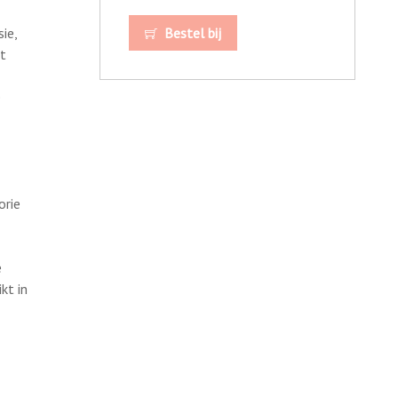
ie,
Bestel bij
t
e
orie
e
kt in