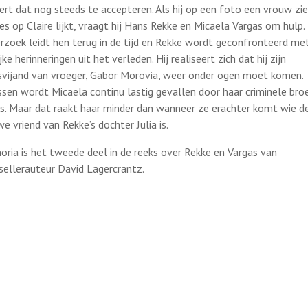
ert dat nog steeds te accepteren. Als hij op een foto een vrouw zie
ies op Claire lijkt, vraagt hij Hans Rekke en Micaela Vargas om hulp.
rzoek leidt hen terug in de tijd en Rekke wordt geconfronteerd me
ijke herinneringen uit het verleden. Hij realiseert zich dat hij zijn
svijand van vroeger, Gabor Morovia, weer onder ogen moet komen.
ssen wordt Micaela continu lastig gevallen door haar criminele bro
s. Maar dat raakt haar minder dan wanneer ze erachter komt wie d
we vriend van Rekke’s dochter Julia is.
ria is het tweede deel in de reeks over Rekke en Vargas van
sellerauteur David Lagercrantz.