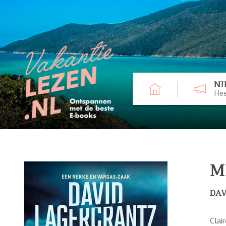
NI
Hee
M
DA
Clai