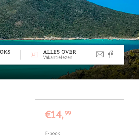
OOKS
ALLES OVER
Vakantielezen
€14,
99
E-book