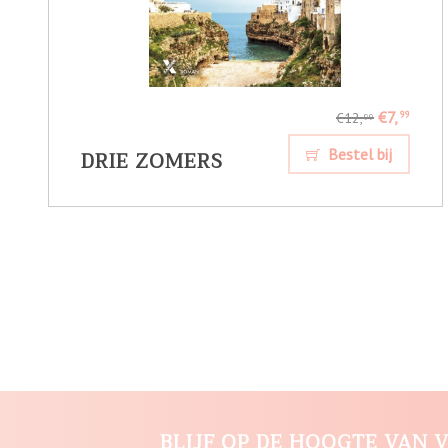
€7,
99
€12,
99
DRIE ZOMERS
Bestel bij
BLIJF OP DE HOOGTE VAN V