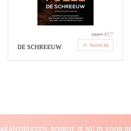
€7,
99
€12,
99
DE SCHREEUW
Bestel bij
AKANTIELEZEN. SCHRIJF JE NU IN VOOR D