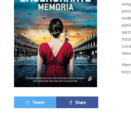
weig
prec
onde
pijnl
aart
Intu
Luca
nieu
Memo
best
Tweet
Share