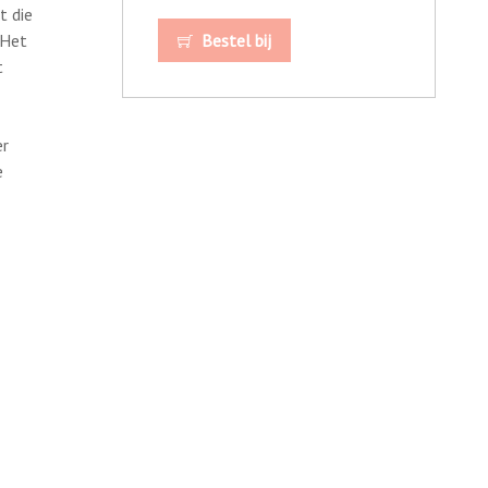
t die
 Het
Bestel bij
t
er
e