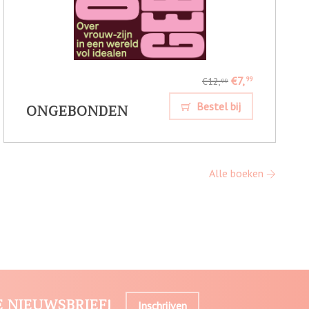
€7,
99
€12,
99
ONGEBONDEN
Bestel bij
Alle boeken
E NIEUWSBRIEF!
Inschrijven