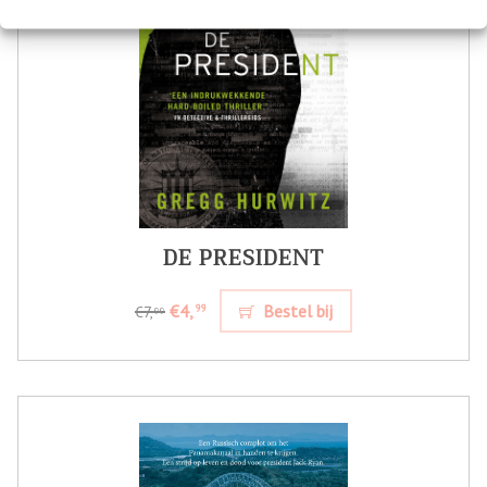
DE PRESIDENT
€4,
Bestel bij
99
€7,
99