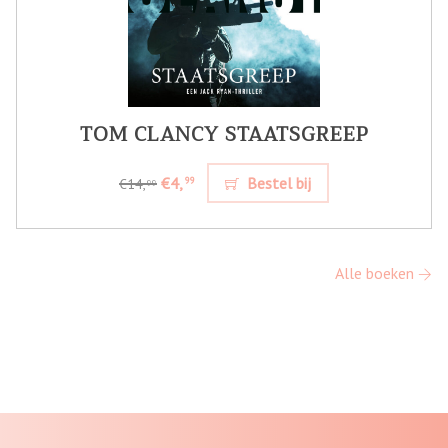
TOM CLANCY STAATSGREEP
€4,
Bestel bij
99
€14,
99
Alle boeken