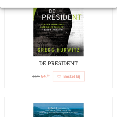
DE PRESIDENT
€4,
Bestel bij
99
€7,
99