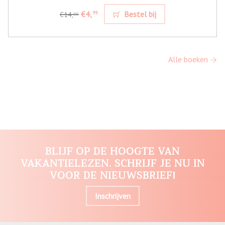
€4,
Bestel bij
99
€14,
99
Alle boeken
BLIJF OP DE HOOGTE VAN
VAKANTIELEZEN. SCHRIJF JE NU IN
VOOR DE NIEUWSBRIEF!
Inschrijven