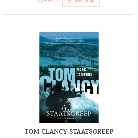
€4,
Bestel bij
€7,
99
TOM CLANCY STAATSGREEP