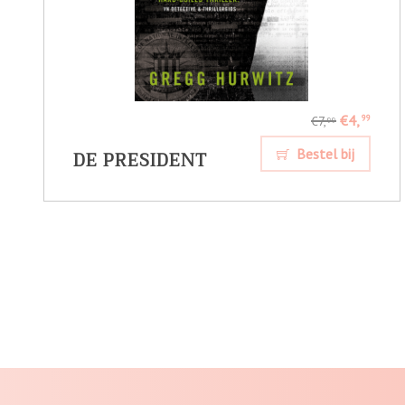
€4,
99
€7,
99
DE PRESIDENT
Bestel bij