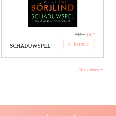
€4,
99
€12,
99
SCHADUWSPEL
Bestel bij
Alle boeken