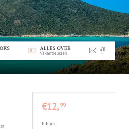
OOKS
ALLES OVER
Vakantielezen
€12,
99
E-book
ter