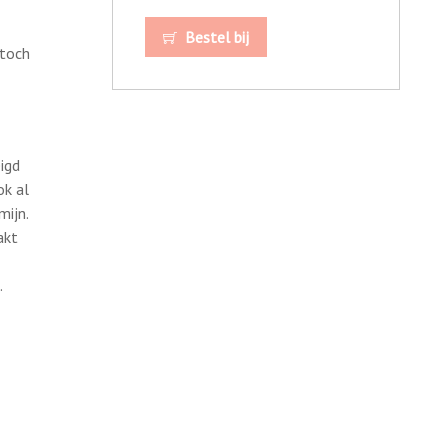
Bestel bij
 toch
igd
ok al
mijn.
akt
.