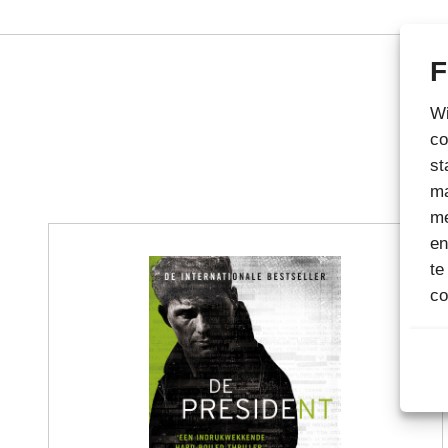
F
Wi
co
st
ma
me
en
te
co