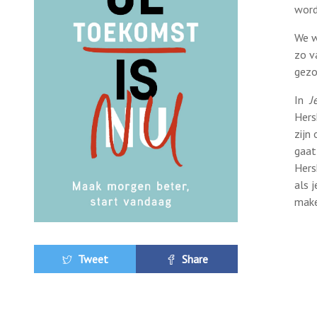
wor
We w
zo v
gezo
In
J
Hers
zijn
gaat
Hers
als 
make
Tweet
Share