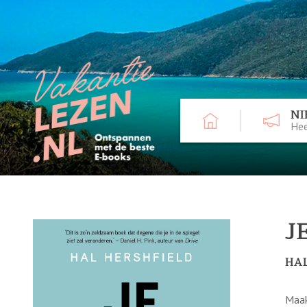
NI
Hee
J
HAL
Maak