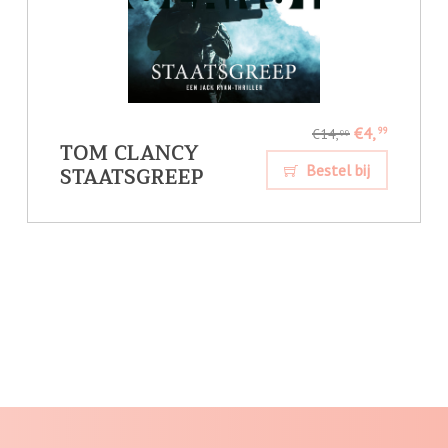
€4,
99
€14,
99
TOM CLANCY
STAATSGREEP
Bestel bij