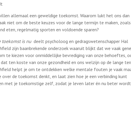
dt
illen allemaal een geweldige toekomst. Waarom lukt het ons dan
aak niet om de beste keuzes voor de lange termijn te maken, zoals
nd eten, regelmatig sporten en voldoende sparen?
e toekomst is nu
deelt psycholoog en gedragswetenschapper Hal
hfield zijn baanbrekende onderzoek waaruit blijkt dat we vaak gene
 om te kiezen voor onmiddellijke bevrediging van onze behoeftes, o
 dat ten koste van onze gezondheid en ons welzijn op de lange ter
hfield helpt je om te ontdekken welke mentale fouten je vaak ma
je over de toekomst denkt, en laat zien hoe je een verbinding kunt
n met je toekomstige zelf, zodat je leven later én nu beter wordt