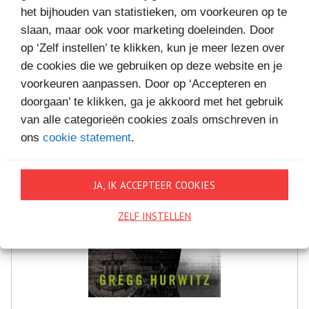
MEER BOEKEN VAN
het bijhouden van statistieken, om voorkeuren op te
VAKANTIELEZEN
slaan, maar ook voor marketing doeleinden. Door
op ‘Zelf instellen’ te klikken, kun je meer lezen over
de cookies die we gebruiken op deze website en je
voorkeuren aanpassen. Door op ‘Accepteren en
doorgaan’ te klikken, ga je akkoord met het gebruik
van alle categorieën cookies zoals omschreven in
ons
cookie statement
.
JA, IK ACCEPTEER COOKIES
ZELF INSTELLEN