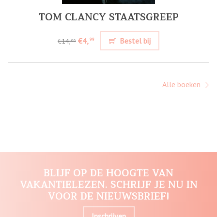
TOM CLANCY STAATSGREEP
€4,
Bestel bij
99
€14,
99
Alle boeken
BLIJF OP DE HOOGTE VAN
VAKANTIELEZEN. SCHRIJF JE NU IN
VOOR DE NIEUWSBRIEF!
Inschrijven