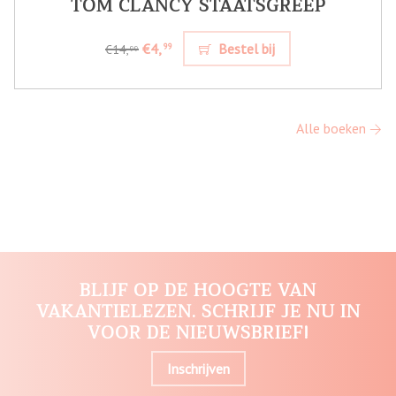
TOM CLANCY STAATSGREEP
€4,
Bestel bij
99
€14,
99
Alle boeken
BLIJF OP DE HOOGTE VAN
VAKANTIELEZEN. SCHRIJF JE NU IN
VOOR DE NIEUWSBRIEF!
Inschrijven