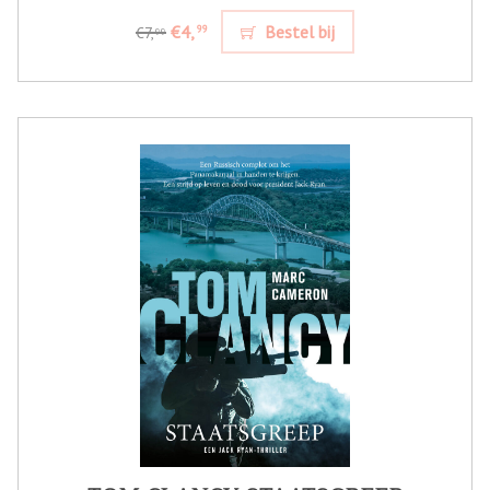
€4,
Bestel bij
99
€7,
99