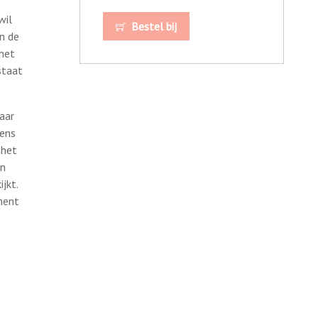
wil
Bestel bij
in de
 het
staat
aar
dens
 het
en
jkt.
nent