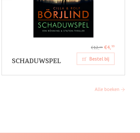
€4,
99
€12,
99
SCHADUWSPEL
Bestel bij
Alle boeken