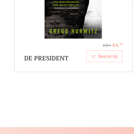
€4,
99
€7,
99
DE PRESIDENT
Bestel bij