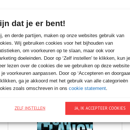
ijn dat je er bent!
MEER BOEKEN VAN
j, en derde partijen, maken op onze websites gebruik van
okies. Wij gebruiken cookies voor het bijhouden van
VAKANTIELEZEN
atistieken, om voorkeuren op te slaan, maar ook voor
rketing doeleinden. Door op ‘Zelf instellen’ te klikken, kun j
er lezen over de cookies die we gebruiken op deze website
 je voorkeuren aanpassen. Door op ‘Accepteren en doorgaa
 klikken, ga je akkoord met het gebruik van alle categorieën
okies zoals omschreven in ons
cookie statement
.
ZELF INSTELLEN
JA, IK ACCEPTEER COOKIES