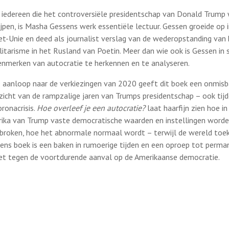
 iedereen die het controversiële presidentschap van Donald Trump 
ijpen, is Masha Gessens werk essentiële lectuur. Gessen groeide op 
et-Unie en deed als journalist verslag van de wederopstanding van
litarisme in het Rusland van Poetin. Meer dan wie ook is Gessen in 
enmerken van autocratie te herkennen en te analyseren.
e aanloop naar de verkiezingen van 2020 geeft dit boek een onmisb
zicht van de rampzalige jaren van Trumps presidentschap – ook tij
oronacrisis.
Hoe overleef je een autocratie?
laat haarfijn zien hoe in
ika van Trump vaste democratische waarden en instellingen word
broken, hoe het abnormale normaal wordt – terwijl de wereld toeki
ens boek is een baken in rumoerige tijden en een oproep tot perma
et tegen de voortdurende aanval op de Amerikaanse democratie.