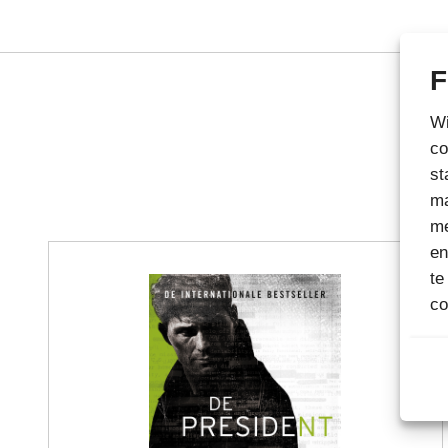
F
Wi
co
st
ma
me
en
te
co