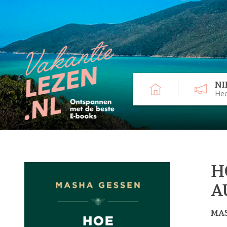
NI
Hee
H
A
MA