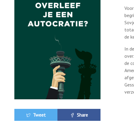
Voor
begr
Sovj
tota
de k
In d
over
de c
Amer
afge
Gess
verz
Tweet
Share