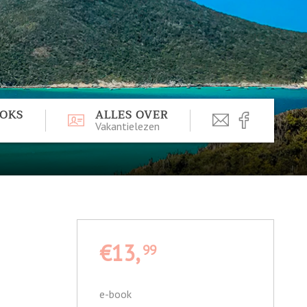
OOKS
ALLES OVER
Vakantielezen
€13,
99
e-book