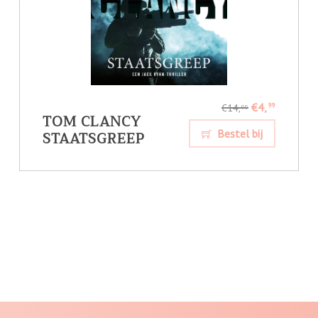
€4,
99
€14,
99
TOM CLANCY
STAATSGREEP
Bestel bij