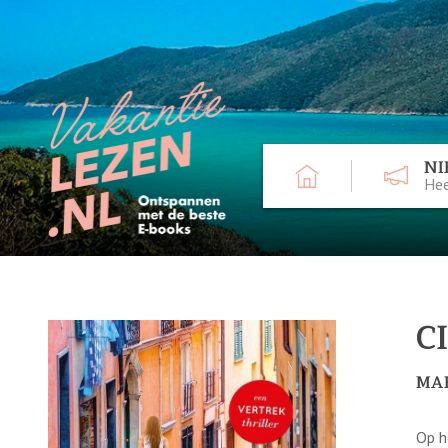
NI
Hee
C
MA
Op h