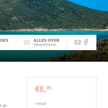
OOKS
ALLES OVER
Vakantielezen
€8,
99
e-book
t ze