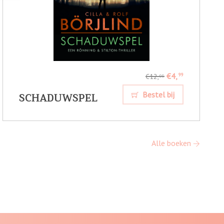
€4,
99
€12,
99
SCHADUWSPEL
Bestel bij
Alle boeken