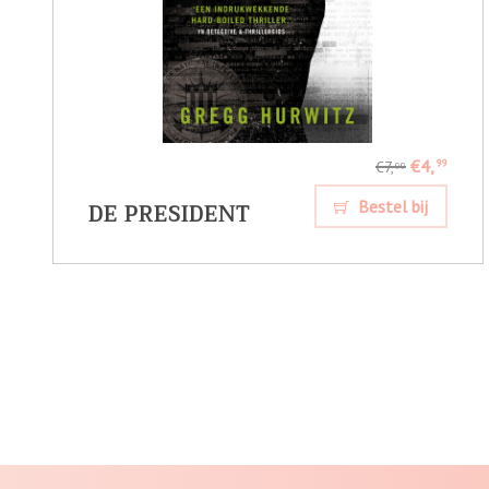
€4,
99
€7,
99
DE PRESIDENT
Bestel bij