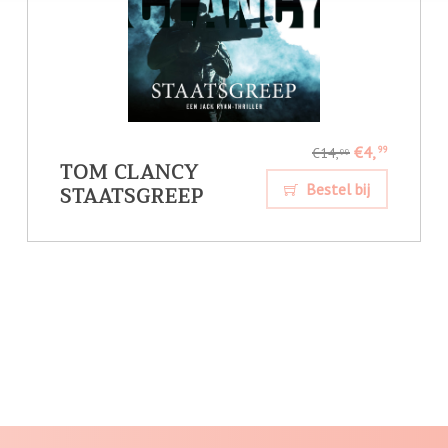
€4,
99
€14,
99
TOM CLANCY
STAATSGREEP
Bestel bij