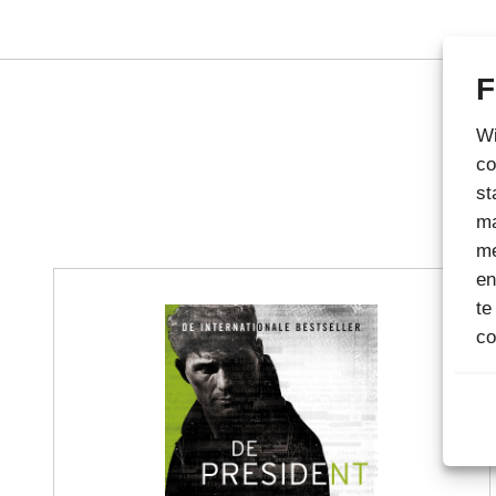
F
Wi
co
st
ma
me
en
te
co