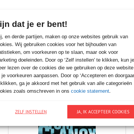
ijn dat je er bent!
MEER BOEKEN VAN
j, en derde partijen, maken op onze websites gebruik van
okies. Wij gebruiken cookies voor het bijhouden van
VAKANTIELEZEN
atistieken, om voorkeuren op te slaan, maar ook voor
rketing doeleinden. Door op ‘Zelf instellen’ te klikken, kun j
er lezen over de cookies die we gebruiken op deze website
 je voorkeuren aanpassen. Door op ‘Accepteren en doorgaa
 klikken, ga je akkoord met het gebruik van alle categorieën
okies zoals omschreven in ons
cookie statement
.
ZELF INSTELLEN
JA, IK ACCEPTEER COOKIES