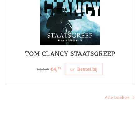
TOM CLANCY STAATSGREEP
€4,
Bestel bij
99
€14,
99
Alle boeken