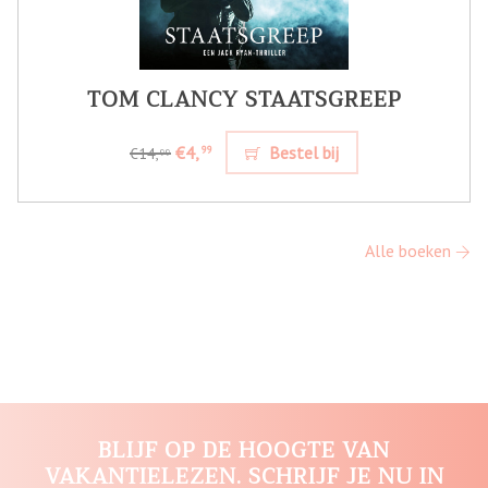
TOM CLANCY STAATSGREEP
€4,
Bestel bij
99
€14,
99
Alle boeken
BLIJF OP DE HOOGTE VAN
VAKANTIELEZEN. SCHRIJF JE NU IN