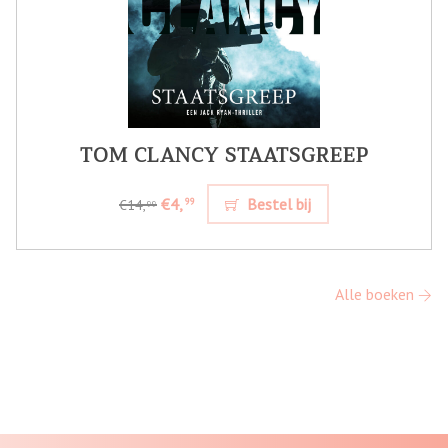
TOM CLANCY STAATSGREEP
€4,
Bestel bij
99
€14,
99
Alle boeken