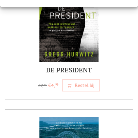
DE PRESIDENT
€4,
Bestel bij
99
€7,
99