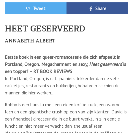
Tweet
Share
HEET GESERVEERD
ANNABETH ALBERT
Eerste boek in een queer-romanceserie die zich afspeelt in
Portland, Oregon. ‘Megacharmant en sexy,
Heet geserveerd
is
een topper!’ – RT BOOK REVIEWS
In Portland, Oregon, is er bijna niets lekkerder dan de vele
cafeetjes, restaurants en bakkerijen, behalve misschien de
mannen die hier werken…
Robby is een barista met een eigen koffietruck, een warme
lach en een gigantische crush op een van zijn klanten. David is
een financieel directeur die in de buurt werkt, in zijn eentje
luncht en niet meer verwacht dan ‘the usual’ (een
kleine
vanilla latte
) van de knappe jongen in de koffietruck.