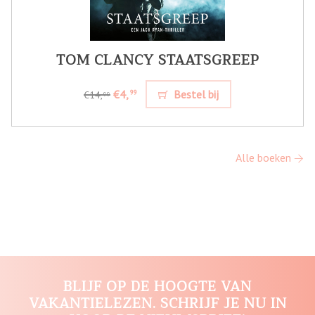
TOM CLANCY STAATSGREEP
€4,
Bestel bij
99
€14,
99
Alle boeken
BLIJF OP DE HOOGTE VAN
VAKANTIELEZEN. SCHRIJF JE NU IN