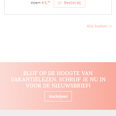
€4,
Bestel bij
99
€14,
99
Alle boeken
BLIJF OP DE HOOGTE VAN
VAKANTIELEZEN. SCHRIJF JE NU IN
VOOR DE NIEUWSBRIEF!
Inschrijven