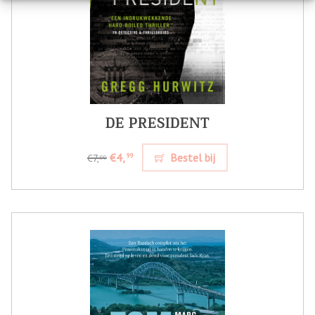
DE PRESIDENT
€4,
Bestel bij
99
€7,
99