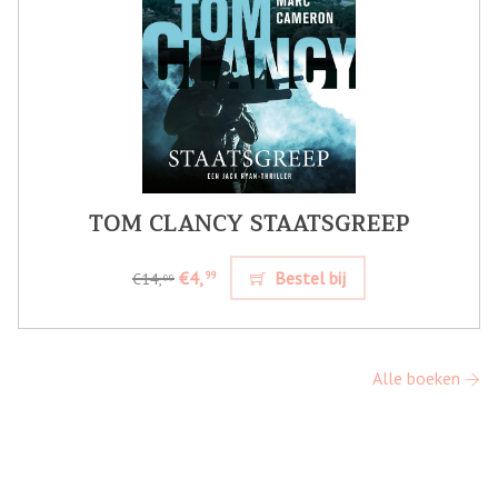
TOM CLANCY STAATSGREEP
€4,
Bestel bij
99
€14,
99
Alle boeken